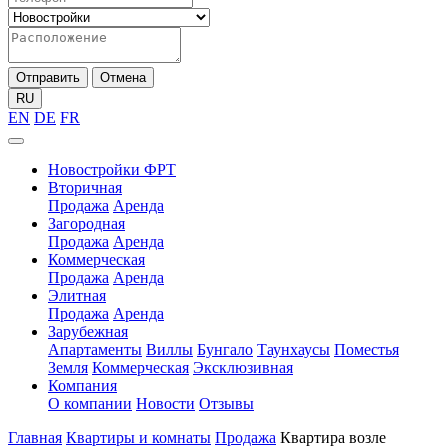
Отправить
Отмена
RU
EN
DE
FR
Новостройки ФРТ
Вторичная
Продажа
Аренда
Загородная
Продажа
Аренда
Коммерческая
Продажа
Аренда
Элитная
Продажа
Аренда
Зарубежная
Апартаменты
Виллы
Бунгало
Таунхаусы
Поместья
Земля
Коммерческая
Эксклюзивная
Компания
О компании
Новости
Отзывы
Главная
Квартиры и комнаты
Продажа
Квартира возле