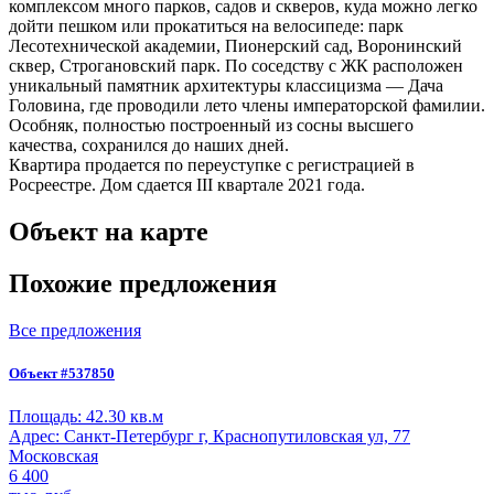
комплексом много парков, садов и скверов, куда можно легко
дойти пешком или прокатиться на велосипеде: парк
Лесотехнической академии, Пионерский сад, Воронинский
сквер, Строгановский парк. По соседству с ЖК расположен
уникальный памятник архитектуры классицизма — Дача
Головина, где проводили лето члены императорской фамилии.
Особняк, полностью построенный из сосны высшего
качества, сохранился до наших дней.
Квартира продается по переуступке с регистрацией в
Росреестре. Дом сдается III квартале 2021 года.
Объект на карте
Похожие предложения
Все предложения
Объект #537850
Площадь:
42.30 кв.м
Адрес:
Санкт-Петербург г, Краснопутиловская ул, 77
Московская
6 400