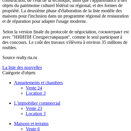
construction, de l'état de la technique, ainsi que l'appartenance à des
objets du patrimoine culturel fédéral ou régional, et des formes de
propriété. La deuxième phase d'élaboration de la liste modèle des
maisons pour l'inclusion dans un programme régional de restauration
et de réparation pour adapter l'usage moderne.
Selon la version finale du protocole de négociation, госконтракт est
avec "НИИПИ Спецреставрация", comme le seul participant à
des concours. Le coût des travaux s'élèvera à environ 35 millions de
roubles.
Source realty.ria.ru
La liste des nouvelles
Catégorie d'objets
Appartements et chambres
Vente
24
Location
3
L'immobilier commercial
Vente
23
Location
3
Maisons et terrains
Vente
6