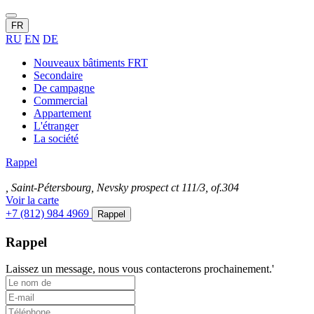
FR
RU
EN
DE
Nouveaux bâtiments FRT
Secondaire
De campagne
Commercial
Appartement
L'étranger
La société
Rappel
, Saint-Pétersbourg, Nevsky prospect ct 111/3, of.304
Voir la carte
+7 (812) 984 4969
Rappel
Rappel
Laissez un message, nous vous contacterons prochainement.'