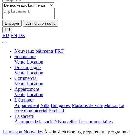
Envoyer
L'annulation de la
FR
RU
EN
DE
Nouveaux bâtiments FRT
Secondaire
Vente
Location
De campagne
Vente
Location
Commercial
Vente
Location
Appartement
Vente
Location
L'étranger
Appartement
Villa
Bungalow
Maisons de ville
Manoir
La
terre
Commercial
Exclusif
La société
À propos de la société
Nouvelles
Les commentaires
La maison
Nouvelles
À saint-Pétersbourg préparent un programme