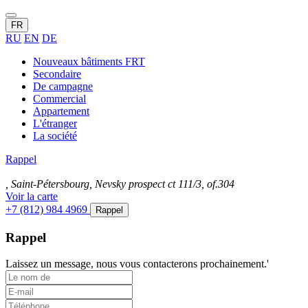
FR
RU
EN
DE
Nouveaux bâtiments FRT
Secondaire
De campagne
Commercial
Appartement
L'étranger
La société
Rappel
, Saint-Pétersbourg, Nevsky prospect ct 111/3, of.304
Voir la carte
+7 (812) 984 4969
Rappel
Rappel
Laissez un message, nous vous contacterons prochainement.'