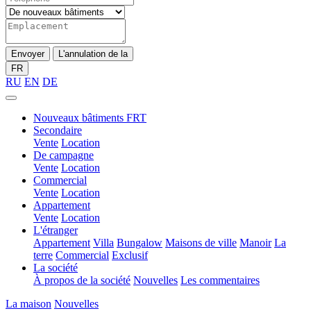
Envoyer
L'annulation de la
FR
RU
EN
DE
Nouveaux bâtiments FRT
Secondaire
Vente
Location
De campagne
Vente
Location
Commercial
Vente
Location
Appartement
Vente
Location
L'étranger
Appartement
Villa
Bungalow
Maisons de ville
Manoir
La
terre
Commercial
Exclusif
La société
À propos de la société
Nouvelles
Les commentaires
La maison
Nouvelles