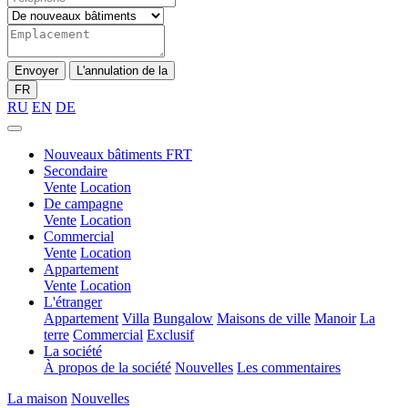
Envoyer
L'annulation de la
FR
RU
EN
DE
Nouveaux bâtiments FRT
Secondaire
Vente
Location
De campagne
Vente
Location
Commercial
Vente
Location
Appartement
Vente
Location
L'étranger
Appartement
Villa
Bungalow
Maisons de ville
Manoir
La
terre
Commercial
Exclusif
La société
À propos de la société
Nouvelles
Les commentaires
La maison
Nouvelles