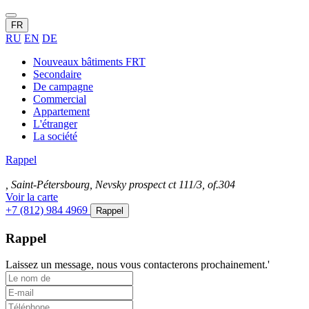
FR
RU
EN
DE
Nouveaux bâtiments FRT
Secondaire
De campagne
Commercial
Appartement
L'étranger
La société
Rappel
, Saint-Pétersbourg, Nevsky prospect ct 111/3, of.304
Voir la carte
+7 (812) 984 4969
Rappel
Rappel
Laissez un message, nous vous contacterons prochainement.'