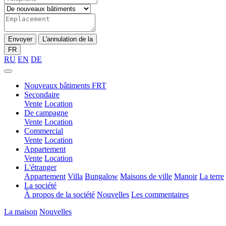
Envoyer
L'annulation de la
FR
RU
EN
DE
Nouveaux bâtiments FRT
Secondaire
Vente
Location
De campagne
Vente
Location
Commercial
Vente
Location
Appartement
Vente
Location
L'étranger
Appartement
Villa
Bungalow
Maisons de ville
Manoir
La terre
La société
À propos de la société
Nouvelles
Les commentaires
La maison
Nouvelles