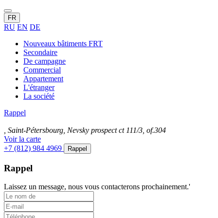
FR
RU
EN
DE
Nouveaux bâtiments FRT
Secondaire
De campagne
Commercial
Appartement
L'étranger
La société
Rappel
, Saint-Pétersbourg, Nevsky prospect ct 111/3, of.304
Voir la carte
+7 (812) 984 4969
Rappel
Rappel
Laissez un message, nous vous contacterons prochainement.'