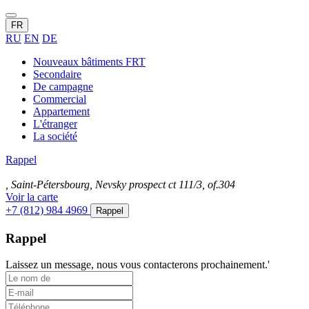
FR
RU
EN
DE
Nouveaux bâtiments FRT
Secondaire
De campagne
Commercial
Appartement
L'étranger
La société
Rappel
, Saint-Pétersbourg, Nevsky prospect ct 111/3, of.304
Voir la carte
+7 (812) 984 4969
Rappel
Rappel
Laissez un message, nous vous contacterons prochainement.'