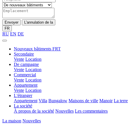
Envoyer
L'annulation de la
FR
RU
EN
DE
Nouveaux bâtiments FRT
Secondaire
Vente
Location
De campagne
Vente
Location
Commercial
Vente
Location
Appartement
Vente
Location
L'étranger
Appartement
Villa
Bungalow
Maisons de ville
Manoir
La terre
La société
À propos de la société
Nouvelles
Les commentaires
La maison
Nouvelles