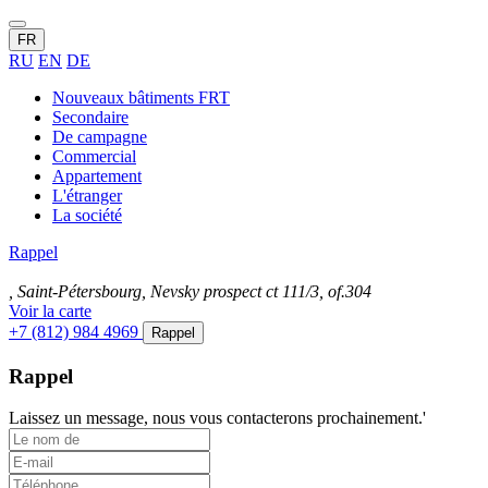
FR
RU
EN
DE
Nouveaux bâtiments FRT
Secondaire
De campagne
Commercial
Appartement
L'étranger
La société
Rappel
, Saint-Pétersbourg, Nevsky prospect ct 111/3, of.304
Voir la carte
+7 (812) 984 4969
Rappel
Rappel
Laissez un message, nous vous contacterons prochainement.'