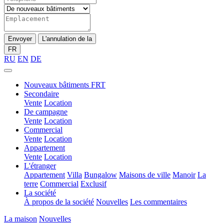
Envoyer
L'annulation de la
FR
RU
EN
DE
Nouveaux bâtiments FRT
Secondaire
Vente
Location
De campagne
Vente
Location
Commercial
Vente
Location
Appartement
Vente
Location
L'étranger
Appartement
Villa
Bungalow
Maisons de ville
Manoir
La
terre
Commercial
Exclusif
La société
À propos de la société
Nouvelles
Les commentaires
La maison
Nouvelles