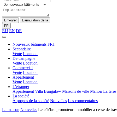
Envoyer
L'annulation de la
FR
RU
EN
DE
Nouveaux bâtiments FRT
Secondaire
Vente
Location
De campagne
Vente
Location
Commercial
Vente
Location
Appartement
Vente
Location
L'étranger
Appartement
Villa
Bungalow
Maisons de ville
Manoir
La terre
La société
À propos de la société
Nouvelles
Les commentaires
La maison
Nouvelles
Le célèbre promoteur immobilier a cessé de trava