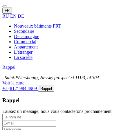
FR
RU
EN
DE
Nouveaux bâtiments FRT
Secondaire
De campagne
Commercial
Appartement
L'étranger
La société
Rappel
, Saint-Pétersbourg, Nevsky prospect ct 111/3, of.304
Voir la carte
+7 (812) 984 4969
Rappel
Rappel
Laissez un message, nous vous contacterons prochainement.'