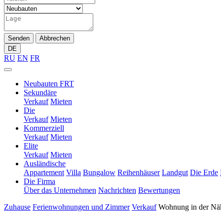
Senden
Abbrechen
DE
RU
EN
FR
Neubauten FRT
Sekundäre
Verkauf
Mieten
Die
Verkauf
Mieten
Kommerziell
Verkauf
Mieten
Elite
Verkauf
Mieten
Ausländische
Appartement
Villa
Bungalow
Reihenhäuser
Landgut
Die Erde
Die Firma
Über das Unternehmen
Nachrichten
Bewertungen
Zuhause
Ferienwohnungen und Zimmer
Verkauf
Wohnung in der Näh