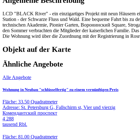
Allgemeine Beschreibung
LCD "BLACK River" - ein einzigartiges Projekt mit neun Häusern ein
Station - der Schwarze Fluss und Wald. Eine bequeme Fahrt bis zu de
technischen Akademie, Pionier Garten, Воронинский Square, Strog
den Sommer verbrachten die Mitglieder der kaiserlichen Familie. Das H
Die Wohnung wird über die Zuordnung mit der Registrierung in Rosre
Objekt auf der Karte
Ähnliche Angebote
Alle Angebote
Wohnung in Neubau "schlüsselfertig" zu einem vernünftigen Preis
Fläche:
33.50 Quadratmeter
Adresse:
St. Petersburg G, Fallschirm st, Vier und vierzig
Комендантский проспект
4 288
tausend Rbl.
Fläche:
81.00 Quadratmeter