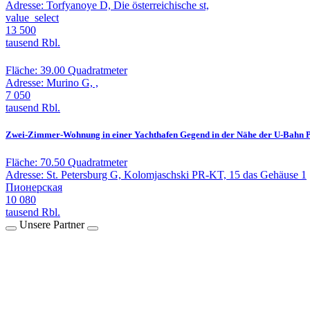
Adresse:
Torfyanoye D, Die österreichische st,
value_select
13 500
tausend Rbl.
Fläche:
39.00 Quadratmeter
Adresse:
Murino G, ,
7 050
tausend Rbl.
Zwei-Zimmer-Wohnung in einer Yachthafen Gegend in der Nähe der U-Bahn 
Fläche:
70.50 Quadratmeter
Adresse:
St. Petersburg G, Kolomjaschski PR-KT, 15 das Gehäuse 1
Пионерская
10 080
tausend Rbl.
Unsere Partner