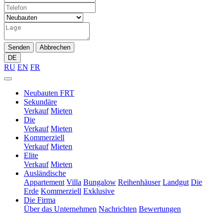
Senden
Abbrechen
DE
RU
EN
FR
Neubauten FRT
Sekundäre
Verkauf
Mieten
Die
Verkauf
Mieten
Kommerziell
Verkauf
Mieten
Elite
Verkauf
Mieten
Ausländische
Appartement
Villa
Bungalow
Reihenhäuser
Landgut
Die
Erde
Kommerziell
Exklusive
Die Firma
Über das Unternehmen
Nachrichten
Bewertungen