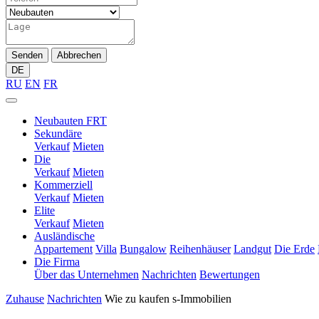
Senden
Abbrechen
DE
RU
EN
FR
Neubauten FRT
Sekundäre
Verkauf
Mieten
Die
Verkauf
Mieten
Kommerziell
Verkauf
Mieten
Elite
Verkauf
Mieten
Ausländische
Appartement
Villa
Bungalow
Reihenhäuser
Landgut
Die Erde
Die Firma
Über das Unternehmen
Nachrichten
Bewertungen
Zuhause
Nachrichten
Wie zu kaufen s-Immobilien