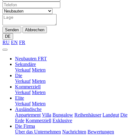
Senden
Abbrechen
DE
RU
EN
FR
Neubauten FRT
Sekundäre
Verkauf
Mieten
Die
Verkauf
Mieten
Kommerziell
Verkauf
Mieten
Elite
Verkauf
Mieten
Ausländische
Appartement
Villa
Bungalow
Reihenhäuser
Landgut
Die
Erde
Kommerziell
Exklusive
Die Firma
Über das Unternehmen
Nachrichten
Bewertungen