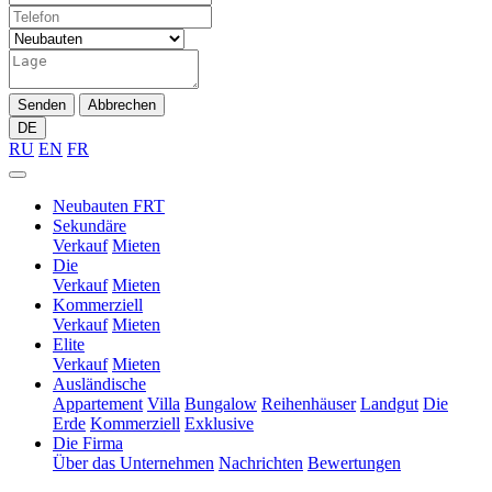
Senden
Abbrechen
DE
RU
EN
FR
Neubauten FRT
Sekundäre
Verkauf
Mieten
Die
Verkauf
Mieten
Kommerziell
Verkauf
Mieten
Elite
Verkauf
Mieten
Ausländische
Appartement
Villa
Bungalow
Reihenhäuser
Landgut
Die
Erde
Kommerziell
Exklusive
Die Firma
Über das Unternehmen
Nachrichten
Bewertungen