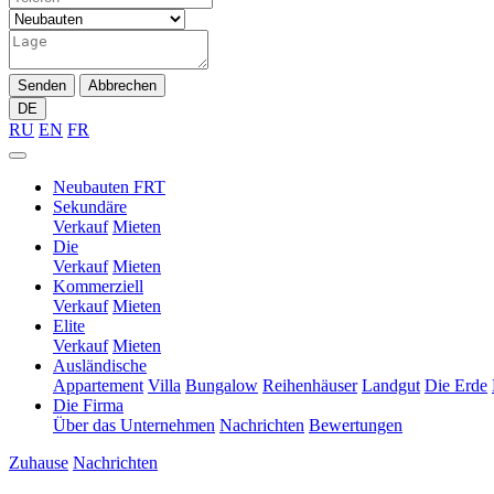
Senden
Abbrechen
DE
RU
EN
FR
Neubauten FRT
Sekundäre
Verkauf
Mieten
Die
Verkauf
Mieten
Kommerziell
Verkauf
Mieten
Elite
Verkauf
Mieten
Ausländische
Appartement
Villa
Bungalow
Reihenhäuser
Landgut
Die Erde
Die Firma
Über das Unternehmen
Nachrichten
Bewertungen
Zuhause
Nachrichten