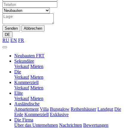
Senden
Abbrechen
DE
RU
EN
FR
Neubauten FRT
Sekundäre
Verkauf
Mieten
Die
Verkauf
Mieten
Kommerziell
Verkauf
Mieten
Elite
Verkauf
Mieten
Ausländische
Appartement
Villa
Bungalow
Reihenhäuser
Landgut
Die
Erde
Kommerziell
Exklusive
Die Firma
Über das Unternehmen
Nachrichten
Bewertungen