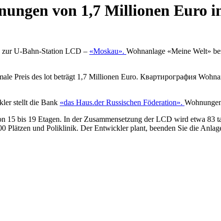
ungen von 1,7 Millionen Euro i
ng zur U-Bahn-Station LCD –
«Moskau».
Wohnanlage «Meine Welt» bezi
le Preis des lot beträgt 1,7 Millionen Euro. Квартирография Wohnan
kler stellt die Bank
«das Haus.der Russischen Föderation».
Wohnungen 
n 15 bis 19 Etagen. In der Zusammensetzung der LCD wird etwa 83 t
100 Plätzen und Poliklinik. Der Entwickler plant, beenden Sie die Anla