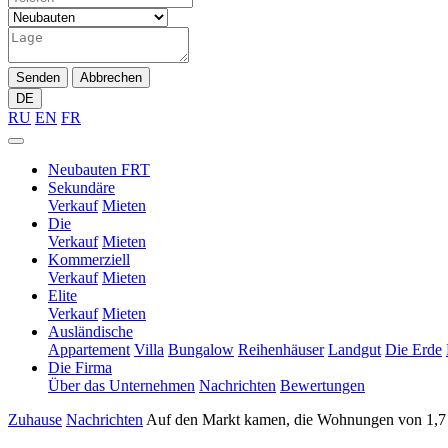
Senden
Abbrechen
DE
RU
EN
FR
Neubauten FRT
Sekundäre
Verkauf
Mieten
Die
Verkauf
Mieten
Kommerziell
Verkauf
Mieten
Elite
Verkauf
Mieten
Ausländische
Appartement
Villa
Bungalow
Reihenhäuser
Landgut
Die Erde
Die Firma
Über das Unternehmen
Nachrichten
Bewertungen
Zuhause
Nachrichten
Auf den Markt kamen, die Wohnungen von 1,7