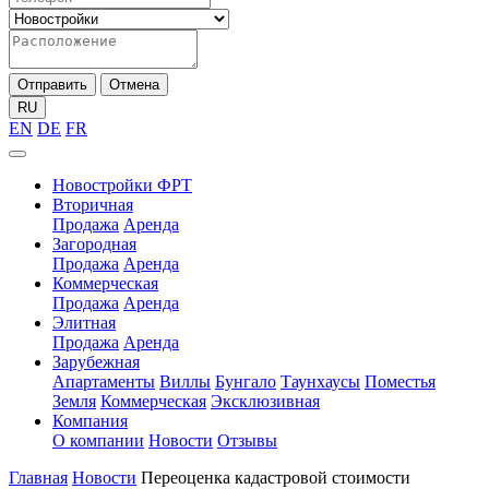
Отправить
Отмена
RU
EN
DE
FR
Новостройки ФРТ
Вторичная
Продажа
Аренда
Загородная
Продажа
Аренда
Коммерческая
Продажа
Аренда
Элитная
Продажа
Аренда
Зарубежная
Апартаменты
Виллы
Бунгало
Таунхаусы
Поместья
Земля
Коммерческая
Эксклюзивная
Компания
О компании
Новости
Отзывы
Главная
Новости
Переоценка кадастровой стоимости