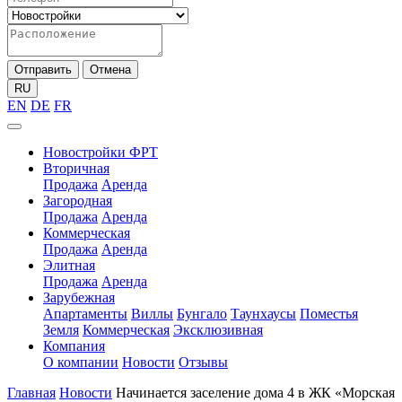
Отправить
Отмена
RU
EN
DE
FR
Новостройки ФРТ
Вторичная
Продажа
Аренда
Загородная
Продажа
Аренда
Коммерческая
Продажа
Аренда
Элитная
Продажа
Аренда
Зарубежная
Апартаменты
Виллы
Бунгало
Таунхаусы
Поместья
Земля
Коммерческая
Эксклюзивная
Компания
О компании
Новости
Отзывы
Главная
Новости
Начинается заселение дома 4 в ЖК «Морская