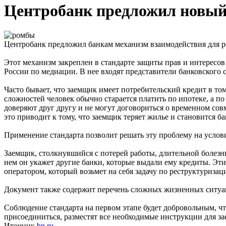
Центробанк предложил новый
Центробанк предложил банкам механизм взаимодействия для
Этот механизм закреплен в стандарте защиты прав и интересо
России по медиации. В нее входят представители банковского
Часто бывает, что заемщик имеет потребительский кредит в том
сложностей человек обычно старается платить по ипотеке, а п
доверяют друг другу и не могут договориться о временном сов
это приводит к тому, что заемщик теряет жилье и становится б
Применение стандарта позволит решать эту проблему на услови
Заемщик, столкнувшийся с потерей работы, длительной болезн
нем он укажет другие банки, которые выдали ему кредиты. Эти 
оператором, который возьмет на себя задачу по реструктуризац
Документ также содержит перечень сложных жизненных ситуац
Соблюдение стандарта на первом этапе будет добровольным, ч
присоединиться, разместят все необходимые инструкции для за
Иточник
bn.ru