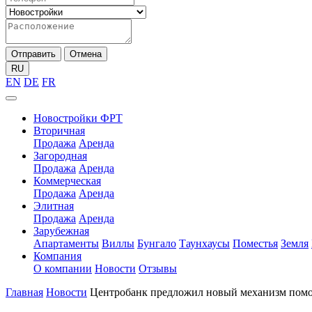
Отправить
Отмена
RU
EN
DE
FR
Новостройки ФРТ
Вторичная
Продажа
Аренда
Загородная
Продажа
Аренда
Коммерческая
Продажа
Аренда
Элитная
Продажа
Аренда
Зарубежная
Апартаменты
Виллы
Бунгало
Таунхаусы
Поместья
Земля
Компания
О компании
Новости
Отзывы
Главная
Новости
Центробанк предложил новый механизм помо