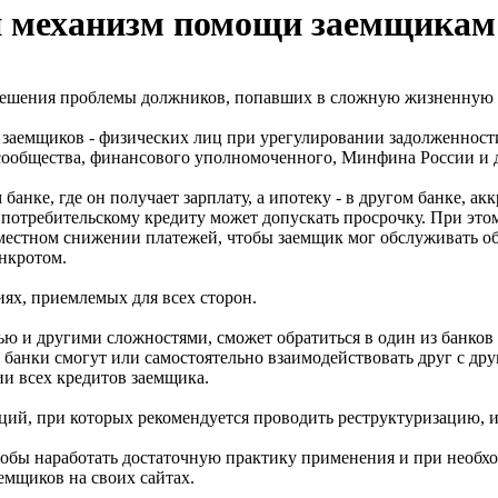
 механизм помощи заемщикам 
 решения проблемы должников, попавших в сложную жизненную
в заемщиков - физических лиц при урегулировании задолженност
 сообщества, финансового уполномоченного, Минфина России и 
 банке, где он получает зарплату, а ипотеку - в другом банке, 
о потребительскому кредиту может допускать просрочку. При это
местном снижении платежей, чтобы заемщик мог обслуживать оба 
анкротом.
ях, приемлемых для всех сторон.
ью и другими сложностями, сможет обратиться в один из банков
банки смогут или самостоятельно взаимодействовать друг с друг
ии всех кредитов заемщика.
ий, при которых рекомендуется проводить реструктуризацию, 
тобы наработать достаточную практику применения и при необхо
емщиков на своих сайтах.