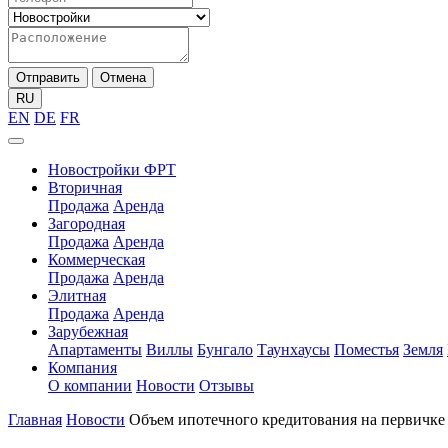
Отправить
Отмена
RU
EN
DE
FR
Новостройки ФРТ
Вторичная
Продажа
Аренда
Загородная
Продажа
Аренда
Коммерческая
Продажа
Аренда
Элитная
Продажа
Аренда
Зарубежная
Апартаменты
Виллы
Бунгало
Таунхаусы
Поместья
Земля
Компания
О компании
Новости
Отзывы
Главная
Новости
Объем ипотечного кредитования на первичке в