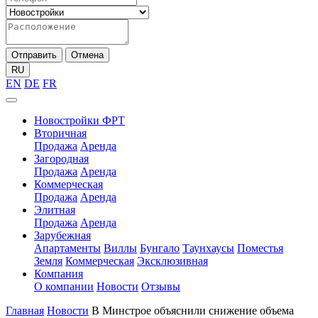
Отправить
Отмена
RU
EN
DE
FR
Новостройки ФРТ
Вторичная
Продажа
Аренда
Загородная
Продажа
Аренда
Коммерческая
Продажа
Аренда
Элитная
Продажа
Аренда
Зарубежная
Апартаменты
Виллы
Бунгало
Таунхаусы
Поместья
Земля
Коммерческая
Эксклюзивная
Компания
О компании
Новости
Отзывы
Главная
Новости
В Минстрое объяснили снижение объема